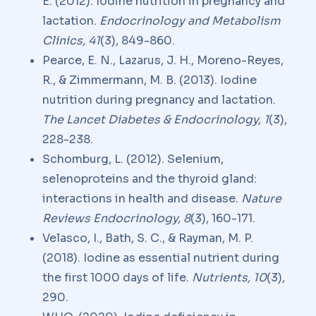
E. (2012). Iodine nutrition in pregnancy and
lactation.
Endocrinology and Metabolism
Clinics, 41
(3), 849-860.
Pearce, E. N., Lazarus, J. H., Moreno-Reyes,
R., & Zimmermann, M. B. (2013). Iodine
nutrition during pregnancy and lactation.
The Lancet Diabetes & Endocrinology, 1
(3),
228-238.
Schomburg, L. (2012). Selenium,
selenoproteins and the thyroid gland:
interactions in health and disease.
Nature
Reviews Endocrinology, 8
(3), 160-171.
Velasco, I., Bath, S. C., & Rayman, M. P.
(2018). Iodine as essential nutrient during
the first 1000 days of life.
Nutrients, 10
(3),
290.