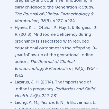
pregnancy and cognitive functioning in
early childhood: the Generation R Study.
The Journal of Clinical Endocrinology &
Metabolism, 95
(9), 4227-4234.
Hynes, K. L., Otahal, P., Hay, I., & Burgess, J.
R. (2013). Mild iodine deficiency during
pregnancy is associated with reduced
educational outcomes in the offspring: 9-
year follow-up of the gestational iodine
cohort.
The Journal of Clinical
Endocrinology & Metabolism, 98
(5), 1954-
1962.
Lazarus, J. H. (2014). The importance of
iodine in pregnancy.
Pediatrics and Child
Health, 24
(5), 227-231.
Leung, A. M., Pearce, E. N., & Braverman, L.