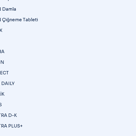
 Damla
 Çiğneme Tableti
X
RA
İN
ECT
 DAILY
İK
S
RA D-K
RA PLUS+