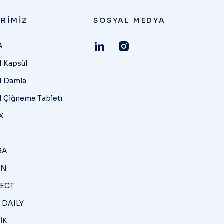
RIMIZ
SOSYAL MEDYA
A
 Kapsül
 Damla
 Çiğneme Tableti
X
RA
İN
ECT
 DAILY
İK