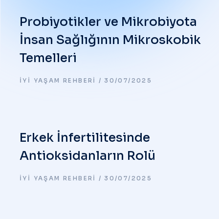
Probiyotikler ve Mikrobiyota
İnsan Sağlığının Mikroskobik
Temelleri
İYI YAŞAM REHBERI
30/07/2025
Erkek İnfertilitesinde
Antioksidanların Rolü
İYI YAŞAM REHBERI
30/07/2025