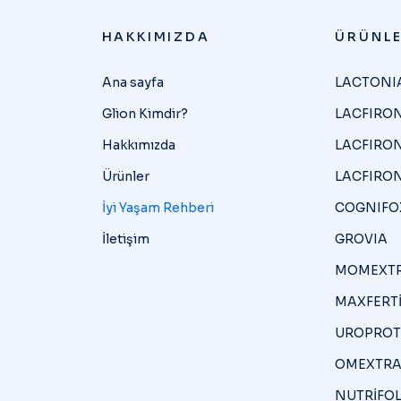
HAKKIMIZDA
ÜRÜNLE
Ana sayfa
LACTONI
Glion Kimdir?
LACFIRON
Hakkımızda
LACFIRON
Ürünler
LACFIRON
İyi Yaşam Rehberi
COGNIFO
İletişim
GROVIA
MOMEXT
MAXFERT
UROPROT
OMEXTRA
NUTRİFOL