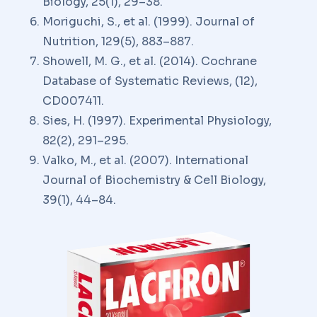
Biology, 25(1), 29–38.
Moriguchi, S., et al. (1999). Journal of
Nutrition, 129(5), 883–887.
Showell, M. G., et al. (2014). Cochrane
Database of Systematic Reviews, (12),
CD007411.
Sies, H. (1997). Experimental Physiology,
82(2), 291–295.
Valko, M., et al. (2007). International
Journal of Biochemistry & Cell Biology,
39(1), 44–84.